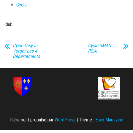
Cyclo
Club
Cyclo Oisy le
Cyclo SMAN
Verger Les 4
P,S,A,
Départements
Fièrement propulsé par
WordPress
|
Thème :
Envo Magazine