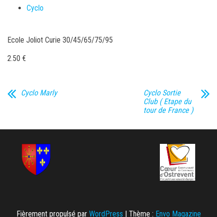
Cyclo
Ecole Joliot Curie 30/45/65/75/95
2.50 €
Cyclo Marly
Cyclo Sortie
Club ( Etape du
tour de France )
Fièrement propulsé par
WordPress
|
Thème :
Envo Magazine