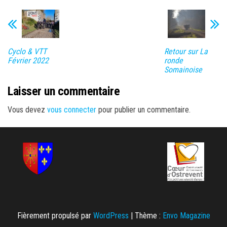
Cyclo & VTT
Retour sur La
Février 2022
ronde
Somainoise
Laisser un commentaire
Vous devez
vous connecter
pour publier un commentaire.
Fièrement propulsé par
WordPress
|
Thème :
Envo Magazine