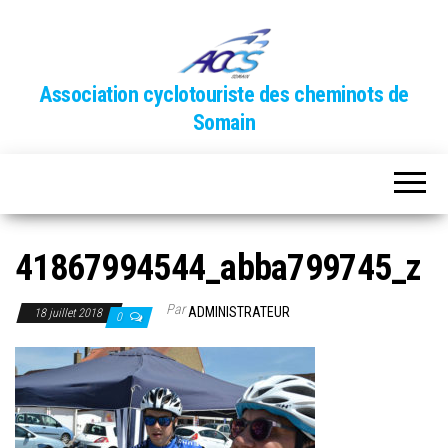
Association cyclotouriste des cheminots de
Somain
41867994544_abba799745_z
Par
ADMINISTRATEUR
18 juillet 2018
0