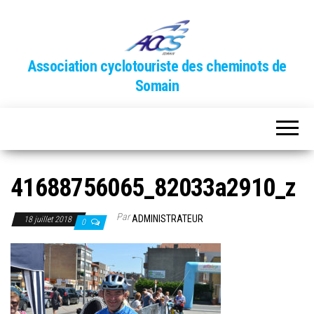
Association cyclotouriste des cheminots de
Somain
41688756065_82033a2910_z
Par
ADMINISTRATEUR
18 juillet 2018
0