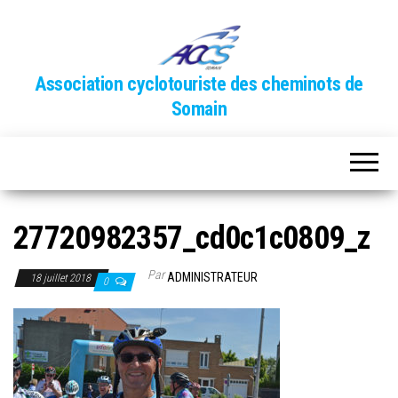
Association cyclotouriste des cheminots de
Somain
27720982357_cd0c1c0809_z
Par
ADMINISTRATEUR
18 juillet 2018
0