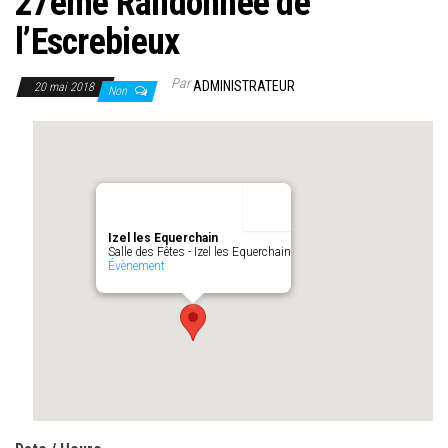
27ème Randonnée de
l’Escrebieux
Par
ADMINISTRATEUR
20 mai 2018
Non
Izel les Equerchain
Salle des Fêtes - Izel les Equerchain
Évènement