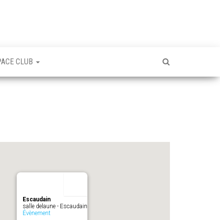
PACE CLUB
Escaudain
salle delaune - Escaudain
Évènement