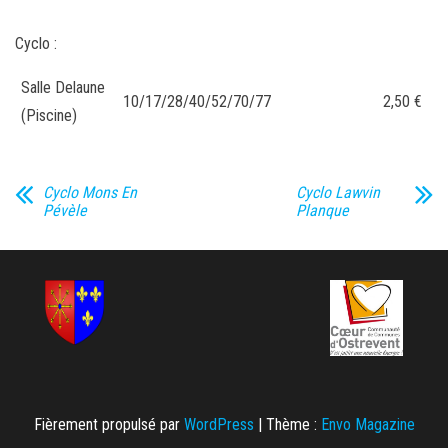
Cyclo :
Salle Delaune
10/17/28/40/52/70/77
2,50 €
(Piscine)
Cyclo Mons En
Cyclo Lawvin
Pévèle
Planque
Fièrement propulsé par
WordPress
|
Thème :
Envo Magazine